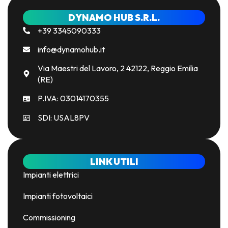
DYNAMO HUB S.R.L.
+39 3345090333
info@dynamohub.it
Via Maestri del Lavoro, 2 42122, Reggio Emilia
(RE)
P.IVA: 03014170355
SDI: USAL8PV
LINK UTILI
Impianti elettrici
Impianti fotovoltaici
Commissioning