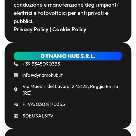
conduzione e manutenzione degli impianti
elettrici e fotovoltaici per enti privati e
pubblici.
Privacy Policy
|
Cookie Policy
DYNAMO HUB S.R.L.
+39 3345090333
info@dynamohub.it
Via Maestri del Lavoro, 2 42122, Reggio Emilia
(RE)
P.IVA: 03014170355
SDI: USAL8PV